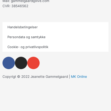
Mail: gammelgaard@live.com
CVR: 38546562
Handelsbetingelser
Persondata og samtykke
Cookie- og privatlivspolitik
F
I
E
a
n
n
c
s
v
e
t
e
Copyrigt © 2022 Jeanette Gammelgaard |
MK Online
b
a
l
o
g
o
o
r
p
k
a
e
m